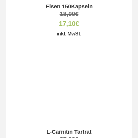
Eisen 150Kapseln
18,00
€
17,10
€
inkl. MwSt.
L-Carnitin Tartrat