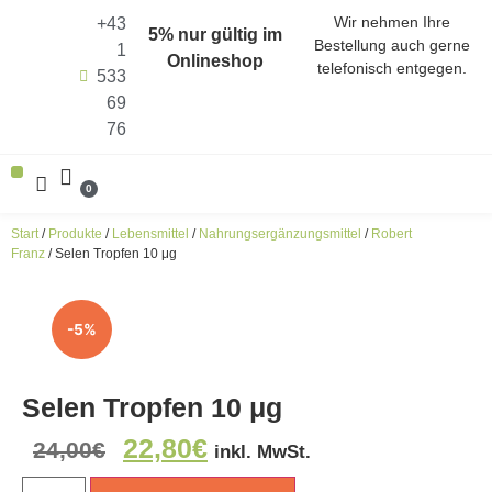
Wir nehmen Ihre
+43
5% nur gültig im
Bestellung auch gerne
1
Onlineshop
telefonisch entgegen.
533
69
76
0
ALLE PRODUKTE (SHOP)
ENERGIEN ALS KRAFTQUELLEN
HARMONISIERER DER FUNKFREQUENZEN
Start
/
Produkte
/
Lebensmittel
/
Nahrungsergänzungsmittel
/
Robert
Franz
/ Selen Tropfen 10 μg
-5%
Selen Tropfen 10 μg
22,80
€
24,00
€
inkl. MwSt.