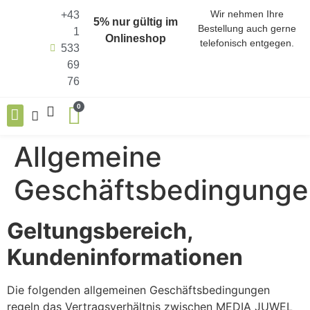
Wir nehmen Ihre
+43
5% nur gültig im
Bestellung auch gerne
1
Onlineshop
telefonisch entgegen.
533
69
76
0
ALLE PRODUKTE (SHOP)
ENERGIEN ALS KRAFTQUELLEN
HARMONISIERER DER FUNKFREQUENZEN
Allgemeine
Geschäftsbedingunge
Geltungsbereich,
Kundeninformationen
Die folgenden allgemeinen Geschäftsbedingungen
regeln das Vertragsverhältnis zwischen MEDIA JUWEL