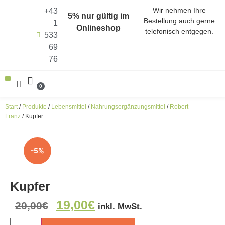
Wir nehmen Ihre
+43
5% nur gültig im
Bestellung auch gerne
1
Onlineshop
telefonisch entgegen.
533
69
76
0
ALLE PRODUKTE (SHOP)
ENERGIEN ALS KRAFTQUELLEN
HARMONISIERER DER FUNKFREQUENZEN
Start
/
Produkte
/
Lebensmittel
/
Nahrungsergänzungsmittel
/
Robert
Franz
/ Kupfer
-5%
Kupfer
19,00
€
20,00
€
inkl. MwSt.