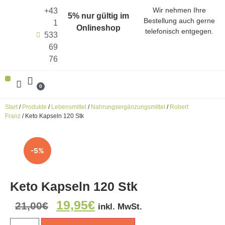
Wir nehmen Ihre
+43
5% nur gültig im
Bestellung auch gerne
1
Onlineshop
telefonisch entgegen.
533
69
76
0
ALLE PRODUKTE (SHOP)
ENERGIEN ALS KRAFTQUELLEN
HARMONISIERER DER FUNKFREQUENZEN
Start
/
Produkte
/
Lebensmittel
/
Nahrungsergänzungsmittel
/
Robert
Franz
/ Keto Kapseln 120 Stk
-5%
Keto Kapseln 120 Stk
19,95
€
21,00
€
inkl. MwSt.