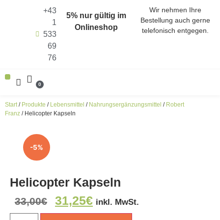
Wir nehmen Ihre
+43
5% nur gültig im
Bestellung auch gerne
1
Onlineshop
telefonisch entgegen.
533
69
76
0
ALLE PRODUKTE (SHOP)
ENERGIEN ALS KRAFTQUELLEN
HARMONISIERER DER FUNKFREQUENZEN
Start
/
Produkte
/
Lebensmittel
/
Nahrungsergänzungsmittel
/
Robert
Franz
/ Helicopter Kapseln
-5%
Helicopter Kapseln
31,25
€
33,00
€
inkl. MwSt.