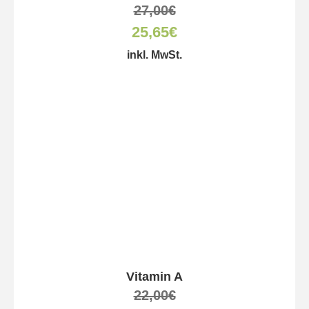
27,00
€
25,65
€
inkl. MwSt.
Vitamin A
22,00
€