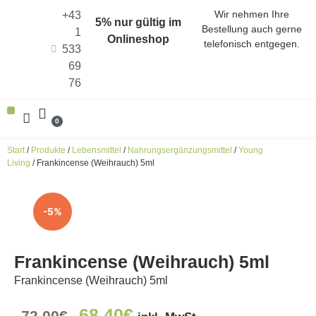
Wir nehmen Ihre
+43
5% nur gültig im
Bestellung auch gerne
1
Onlineshop
telefonisch entgegen.
533
69
76
0
ALLE PRODUKTE (SHOP)
ENERGIEN ALS KRAFTQUELLEN
HARMONISIERER DER FUNKFREQUENZEN
Start
/
Produkte
/
Lebensmittel
/
Nahrungsergänzungsmittel
/
Young
Living
/ Frankincense (Weihrauch) 5ml
-5%
Frankincense (Weihrauch) 5ml
Frankincense (Weihrauch) 5ml
68,40
€
72,00
€