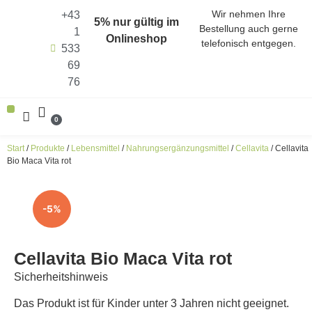
Wir nehmen Ihre
+43
5% nur gültig im
Bestellung auch gerne
1
Onlineshop
telefonisch entgegen.
533
69
76
0
ALLE PRODUKTE (SHOP)
ENERGIEN ALS KRAFTQUELLEN
HARMONISIERER DER FUNKFREQUENZEN
Start
/
Produkte
/
Lebensmittel
/
Nahrungsergänzungsmittel
/
Cellavita
/ Cellavita
Bio Maca Vita rot
-5%
Cellavita Bio Maca Vita rot
Sicherheitshinweis
Das Produkt ist für Kinder unter 3 Jahren nicht geeignet.